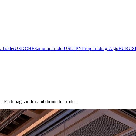
s Trader
USDCHF
Samurai Trader
USDJPY
Prop Trading-Algo
EURUS
er Fachmagazin für ambitionierte Trader.