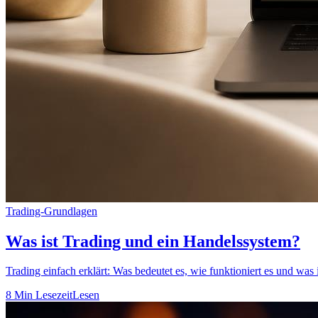
Trading-Grundlagen
Was ist Trading und ein Handelssystem?
Trading einfach erklärt: Was bedeutet es, wie funktioniert es und wa
8 Min Lesezeit
Lesen