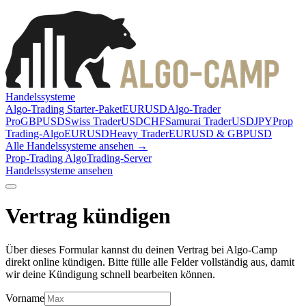
Handelssysteme
Algo-Trading Starter-Paket
EURUSD
Algo-Trader
Pro
GBPUSD
Swiss Trader
USDCHF
Samurai Trader
USDJPY
Prop
Trading-Algo
EURUSD
Heavy Trader
EURUSD & GBPUSD
Alle Handelssysteme ansehen →
Prop-Trading Algo
Trading-Server
Handelssysteme ansehen
Vertrag kündigen
Über dieses Formular kannst du deinen Vertrag bei Algo-Camp
direkt online kündigen. Bitte fülle alle Felder vollständig aus, damit
wir deine Kündigung schnell bearbeiten können.
Vorname