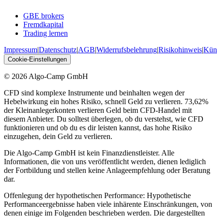
GBE brokers
Fremdkapital
Trading lernen
Impressum
|
Datenschutz
|
AGB
|
Widerrufsbelehrung
|
Risikohinweis
|
Kün
Cookie-Einstellungen
© 2026 Algo-Camp GmbH
CFD sind komplexe Instrumente und beinhalten wegen der
Hebelwirkung ein hohes Risiko, schnell Geld zu verlieren. 73,62%
der Kleinanlegerkonten verlieren Geld beim CFD-Handel mit
diesem Anbieter. Du solltest überlegen, ob du verstehst, wie CFD
funktionieren und ob du es dir leisten kannst, das hohe Risiko
einzugehen, dein Geld zu verlieren.
Die Algo-Camp GmbH ist kein Finanzdienstleister. Alle
Informationen, die von uns veröffentlicht werden, dienen lediglich
der Fortbildung und stellen keine Anlageempfehlung oder Beratung
dar.
Offenlegung der hypothetischen Performance: Hypothetische
Performanceergebnisse haben viele inhärente Einschränkungen, von
denen einige im Folgenden beschrieben werden. Die dargestellten