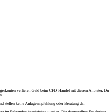
egerkonten verlieren Geld beim CFD-Handel mit diesem Anbieter. Du
n.
und stellen keine Anlageempfehlung oder Beratung dar.
ge im Folgenden beschrieben werden. Die dargestellten Ergebnisse