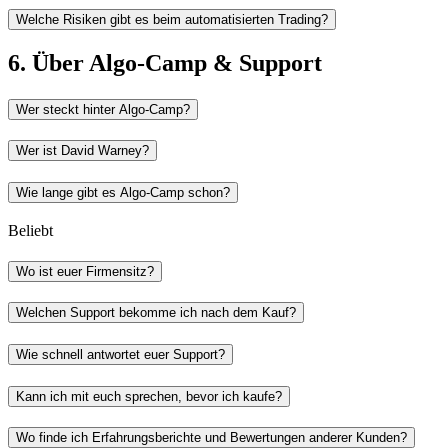
Welche Risiken gibt es beim automatisierten Trading?
6. Über Algo-Camp & Support
Wer steckt hinter Algo-Camp?
Wer ist David Warney?
Wie lange gibt es Algo-Camp schon?
Beliebt
Wo ist euer Firmensitz?
Welchen Support bekomme ich nach dem Kauf?
Wie schnell antwortet euer Support?
Kann ich mit euch sprechen, bevor ich kaufe?
Wo finde ich Erfahrungsberichte und Bewertungen anderer Kunden?