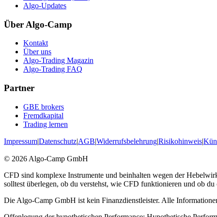
Algo-Updates
Über Algo-Camp
Kontakt
Über uns
Algo-Trading Magazin
Algo-Trading FAQ
Partner
GBE brokers
Fremdkapital
Trading lernen
Impressum
|
Datenschutz
|
AGB
|
Widerrufsbelehrung
|
Risikohinweis
|
Kün
© 2026 Algo-Camp GmbH
CFD sind komplexe Instrumente und beinhalten wegen der Hebelwirku
solltest überlegen, ob du verstehst, wie CFD funktionieren und ob du 
Die Algo-Camp GmbH ist kein Finanzdienstleister. Alle Informationen
Offenlegung der hypothetischen Performance: Hypothetische Performa