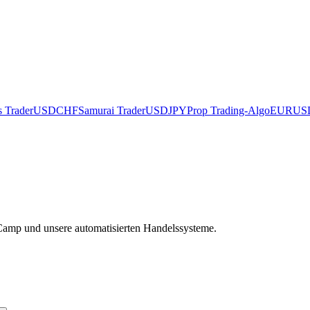
s Trader
USDCHF
Samurai Trader
USDJPY
Prop Trading-Algo
EURUS
Camp und unsere automatisierten Handelssysteme.