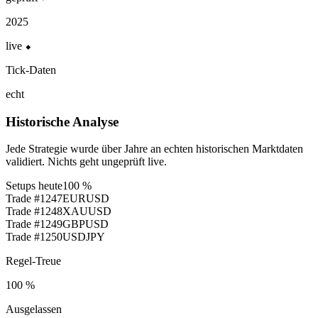
2025
live ⬥
Tick-Daten
echt
Historische Analyse
Jede Strategie wurde über Jahre an echten historischen Marktdaten
validiert. Nichts geht ungeprüft live.
Setups heute
100 %
Trade #1247
EURUSD
Trade #1248
XAUUSD
Trade #1249
GBPUSD
Trade #1250
USDJPY
Regel-Treue
100 %
Ausgelassen