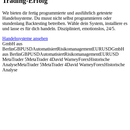
Trading-Erfolg
Wir bieten dir fertig programmierte und ausführlich getestete
Handelssysteme. Du musst nicht selbst programmieren oder
stundenlang Backtesting betreiben. Wähle dein System, installiere es
und
lasse es für dich handeln
. Diszipliniert, emotionslos,
24/5
.
Handelssysteme ansehen
GmbH aus
Berlin
GBPUSD
Automatisiert
Risikomanagement
EURUSD
GmbH
aus Berlin
GBPUSD
Automatisiert
Risikomanagement
EURUSD
MetaTrader 5
MetaTrader 4
David Warney
Forex
Historische
Analyse
MetaTrader 5
MetaTrader 4
David Warney
Forex
Historische
Analyse