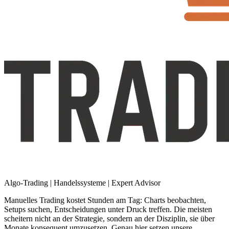
Algo-Trading | Handelssysteme | Expert Advisor
Manuelles
Trading
kostet
Stunden
am
Tag:
Charts
beobachten,
Setups
suchen,
Entscheidungen
unter
Druck
treffen.
Die
meisten
scheitern
nicht
an
der
Strategie,
sondern
an
der
Disziplin,
sie
über
Monate
konsequent
umzusetzen.
Genau
hier
setzen
unsere