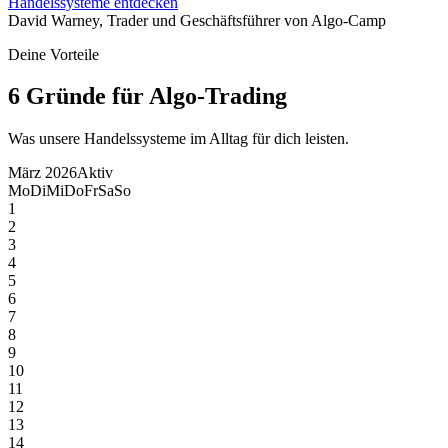
Handelssysteme entdecken
David Warney, Trader und Geschäftsführer von Algo-Camp
Deine Vorteile
6 Gründe für
Algo-Trading
Was unsere Handelssysteme im Alltag für dich leisten.
März 2026
Aktiv
Mo
Di
Mi
Do
Fr
Sa
So
1
2
3
4
5
6
7
8
9
10
11
12
13
14