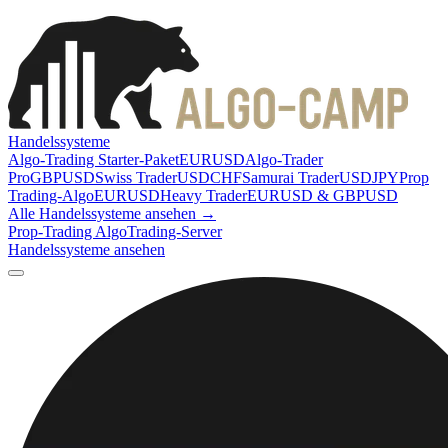
Handelssysteme
Algo-Trading Starter-Paket
EURUSD
Algo-Trader
Pro
GBPUSD
Swiss Trader
USDCHF
Samurai Trader
USDJPY
Prop
Trading-Algo
EURUSD
Heavy Trader
EURUSD & GBPUSD
Alle Handelssysteme ansehen →
Prop-Trading Algo
Trading-Server
Handelssysteme ansehen