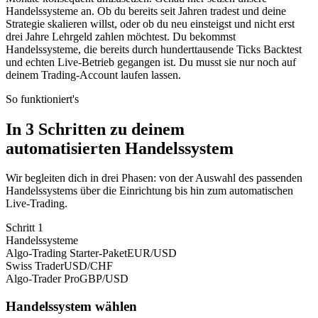
Handelssysteme
an.
Ob
du
bereits
seit
Jahren
tradest
und
deine
Strategie
skalieren
willst,
oder
ob
du
neu
einsteigst
und
nicht
erst
drei
Jahre
Lehrgeld
zahlen
möchtest.
Du
bekommst
Handelssysteme,
die
bereits
durch
hunderttausende
Ticks
Backtest
und
echten
Live-Betrieb
gegangen
ist.
Du
musst
sie
nur
noch
auf
deinem
Trading-Account
laufen
lassen.
So funktioniert's
In
3
Schritten zu deinem
automatisierten Handelssystem
Wir begleiten dich in drei Phasen: von der Auswahl des passenden
Handelssystems über die Einrichtung bis hin zum automatischen
Live-Trading.
Schritt 1
Handelssysteme
Algo-Trading Starter-Paket
EUR/USD
Swiss Trader
USD/CHF
Algo-Trader Pro
GBP/USD
Handelssystem wählen