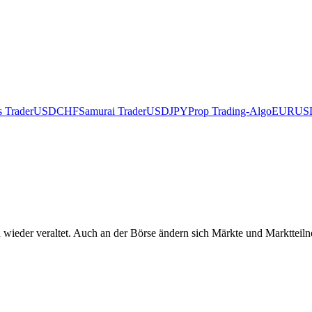
s Trader
USDCHF
Samurai Trader
USDJPY
Prop Trading-Algo
EURUS
n wieder veraltet. Auch an der Börse ändern sich Märkte und Marktteil