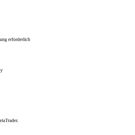
ung erforderlich
ay
etaTrader.