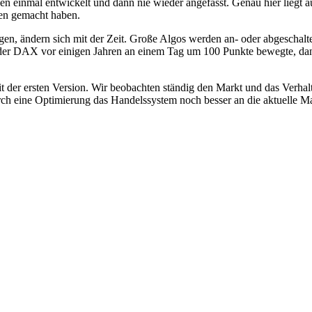
n einmal entwickelt und dann nie wieder angefasst. Genau hier liegt a
en gemacht haben.
en, ändern sich mit der Zeit. Große Algos werden an- oder abgeschalt
h der DAX vor einigen Jahren an einem Tag um 100 Punkte bewegte, dan
 der ersten Version. Wir beobachten ständig den Markt und das Verha
rch eine
Optimierung
das Handelssystem noch besser an die aktuelle Mar