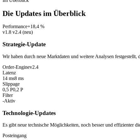
Im Überblick
Die
Updates
im Überblick
Performance
+18,4 %
v1.8
v2.4 (neu)
Strategie-Update
Wir haben durch neue Marktdaten und weitere Analysen festgestellt,
Order-Engine
v2.4
Latenz
14 ms
8 ms
Slippage
0,5 P
0,2 P
Filter
-
Aktiv
Technologie-Updates
Es gibt neue technische Möglichkeiten, noch besser und effizienter 
Posteingang