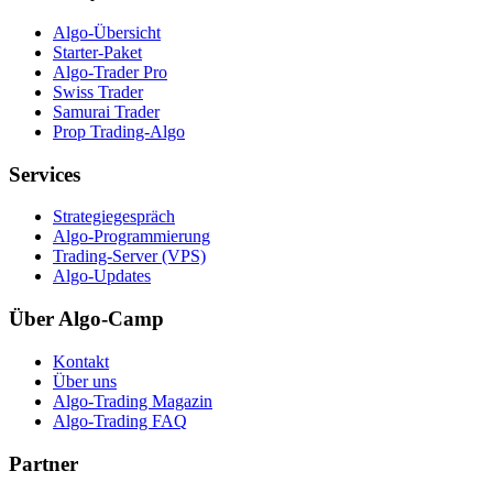
Algo-Übersicht
Starter-Paket
Algo-Trader Pro
Swiss Trader
Samurai Trader
Prop Trading-Algo
Services
Strategiegespräch
Algo-Programmierung
Trading-Server (VPS)
Algo-Updates
Über Algo-Camp
Kontakt
Über uns
Algo-Trading Magazin
Algo-Trading FAQ
Partner